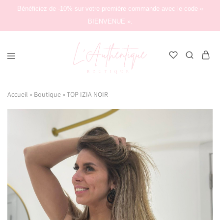
Bénéficiez de -10% sur votre première commande avec le code «
BIENVENUE ».
L'Authentique
Boutique
Accueil
»
Boutique
»
TOP IZIA NOIR