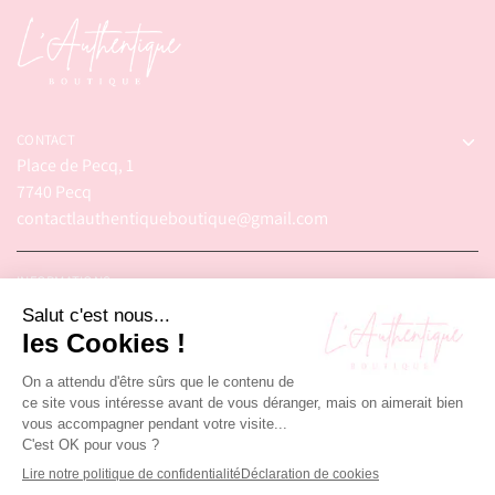
CONTACT
Place de Pecq, 1
7740 Pecq
contactlauthentiqueboutique@gmail.com
INFORMATIONS
© 2025 – L'Authentique Boutique. Tous droits réservés.
Réalisé par