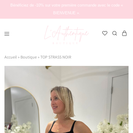
Bénéficiez de -10% sur votre première commande avec le code «
BIENVENUE ».
L'Authentique
Boutique
Accueil
»
Boutique
»
TOP STRASS NOIR