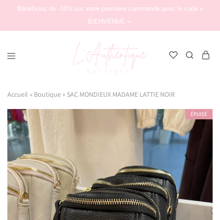
Bénéficiez de -10% sur votre première commande avec le code «
BIENVENUE ».
L'Authentique
Boutique
Accueil
»
Boutique
»
SAC MONDIEUX MADAME LATTIE NOIR
ÉPUISÉ