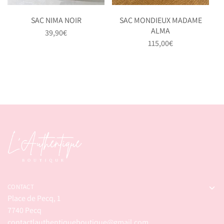
SAC NIMA NOIR
SAC MONDIEUX MADAME
ALMA
39,90
€
115,00
€
CONTACT
Place de Pecq, 1
7740 Pecq
contactlauthentiqueboutique@gmail.com