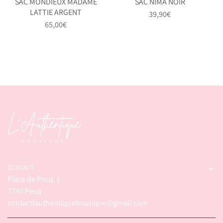
SAC MONDIEUX MADAME
SAC NIMA NOIR
LATTIE ARGENT
39,90
€
65,00
€
CONTACT
Place de Pecq, 1
7740 Pecq
contactlauthentiqueboutique@gmail.com