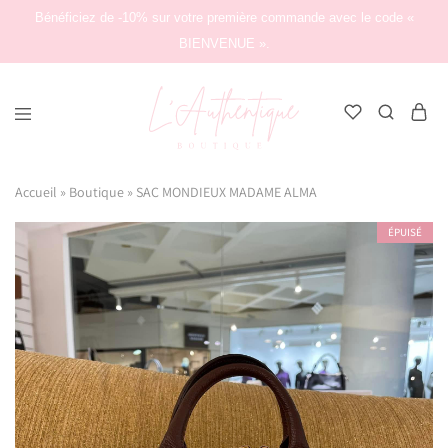
Bénéficiez de -10% sur votre première commande avec le code «
BIENVENUE ».
L'Authentique
Boutique
Accueil
»
Boutique
»
SAC MONDIEUX MADAME ALMA
ÉPUISÉ