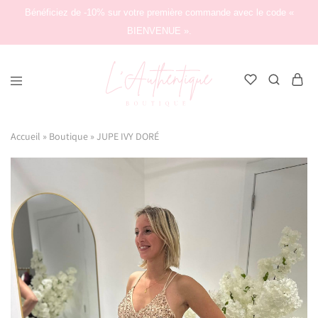
Bénéficiez de -10% sur votre première commande avec le code «
BIENVENUE ».
L'Authentique
Boutique
Accueil
»
Boutique
»
JUPE IVY DORÉ