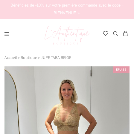
Bénéficiez de -10% sur votre première commande avec le code «
BIENVENUE ».
L'Authentique
Boutique
Accueil
»
Boutique
»
JUPE TARA BEIGE
ÉPUISÉ