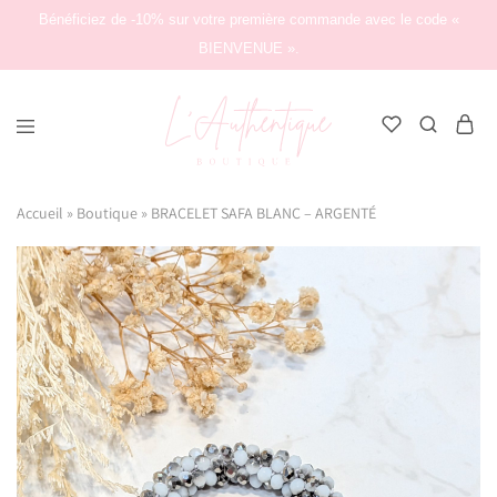
Bénéficiez de -10% sur votre première commande avec le code «
BIENVENUE ».
L'Authentique
Boutique
Accueil
»
Boutique
»
BRACELET SAFA BLANC – ARGENTÉ