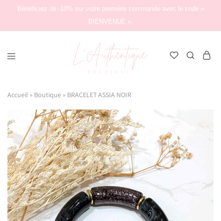
Bénéficiez de -10% sur votre première commande avec le code «
BIENVENUE ».
L'Authentique
Boutique
Accueil
»
Boutique
»
BRACELET ASSIA NOIR