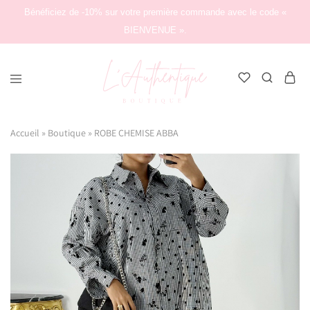
Bénéficiez de -10% sur votre première commande avec le code «
BIENVENUE ».
L'Authentique
Boutique
Accueil
»
Boutique
»
ROBE CHEMISE ABBA