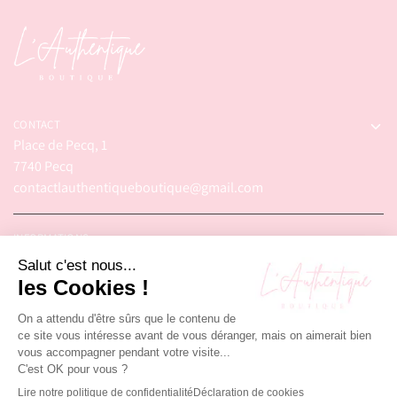
CONTACT
Place de Pecq, 1
7740 Pecq
contactlauthentiqueboutique@gmail.com
INFORMATIONS
© 2025 – L'Authentique Boutique. Tous droits réservés.
Réalisé par