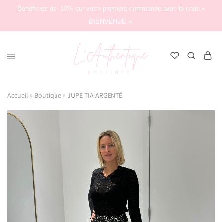
Bénéficiez de -10% sur votre première commande avec le code «
BIENVENUE ».
L'Authentique
Boutique
Accueil
»
Boutique
»
JUPE TIA ARGENTÉ