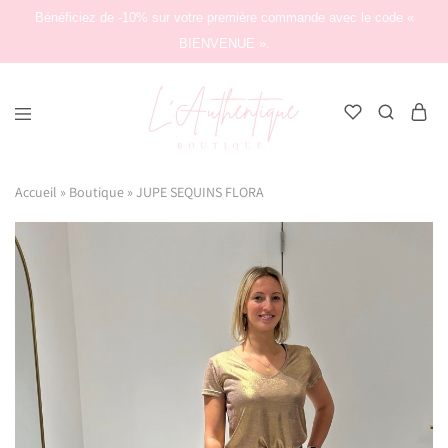
Bénéficiez de -10% sur votre première commande avec le code «
BIENVENUE ».
L'Authentique
Boutique
Accueil
»
Boutique
»
JUPE SEQUINS FLORA