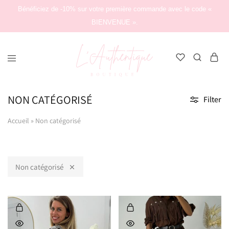
Bénéficiez de -10% sur votre première commande avec le code «
BIENVENUE ».
L'Authentique
Boutique
NON CATÉGORISÉ
Filter
Accueil
»
Non catégorisé
Non catégorisé