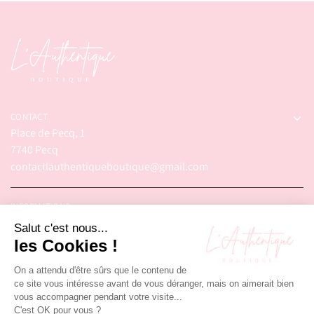
CONTACT
Place de Pecq, 1
7740 Pecq
contactlauthentiqueboutique@gmail.com
INFORMATIONS
© 2025 – L'Authentique Boutique. Tous droits réservés.
Réalisé par